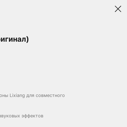
ригинал)
ны Lixiang для совместного
 звуковых эффектов