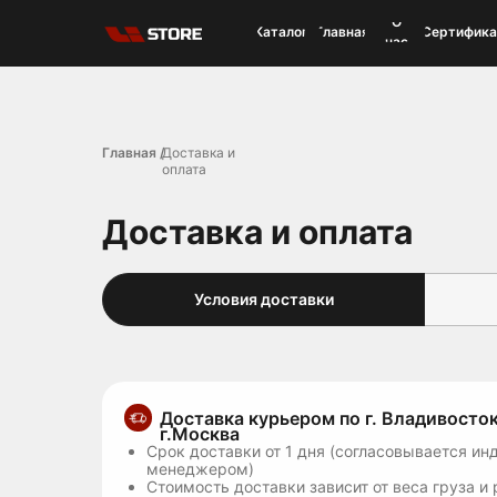
О
О
Каталог
Каталог
Главная
Главная
Сертифик
Сертифик
нас
нас
Главная /
Доставка и
оплата
Доставка и оплата
Условия доставки
Доставка курьером по г. Владивосток
г.Москва
Срок доставки от 1 дня (согласовывается ин
менеджером)
Стоимость доставки зависит от веса груза и 