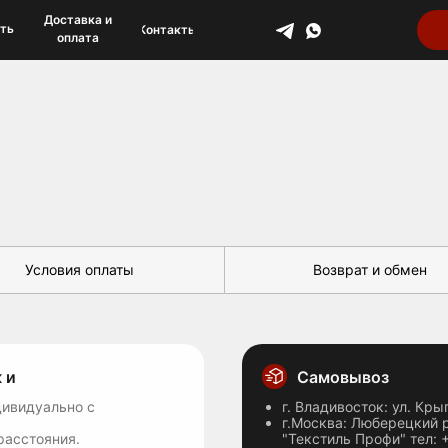
Доставка и
Доставка и
аты
аты
Контакты
Контакты
оплата
оплата
Условия оплаты
Возврат и обмен
 и
Самовывоз
дивидуально с
г. Владивосток: ул. Кры
г.Москва: Люберецкий р
расстояния.
"Текстиль Профи" тел: 