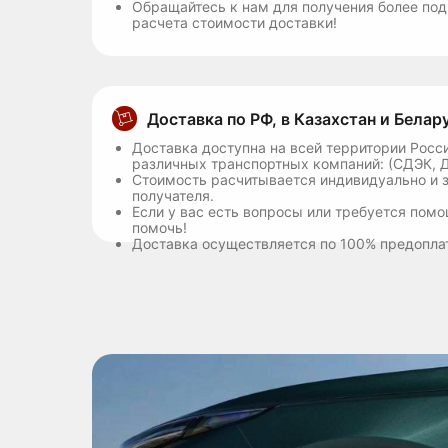
Обращайтесь к нам для получения более по
расчета стоимости доставки!
Доставка по РФ, в Казахстан и Белар
Доставка доступна на всей территории Росси
различных транспортных компаний: (СДЭК, 
Стоимость расчитывается индивидуально и з
получателя.
Если у вас есть вопросы или требуется помо
помочь!
Доставка осуществляется по 100% предопла
1
Оформление возврата
Выбираем товары
Выберите интересующий вас раздел товаров на 
Покупатель вправе отказаться от заказа в любо
откроется страница, где представлены товары 
(заранее предупредив об этом исполнителя по 
также небольшой фотографией и несколькими 
разделе контакты)
характеристиками. Нажав на ссылку товара, В
Условия возврата товара надлежащего и ненад
ознакомиться с подробным описанием и харак