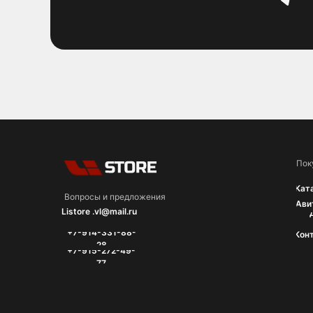
Пок
Кат
Вопросы и предложения
Ави
Listore .vl@mail.ru
+7-914-331-88-
Кон
28
+7-915-272-49-
77