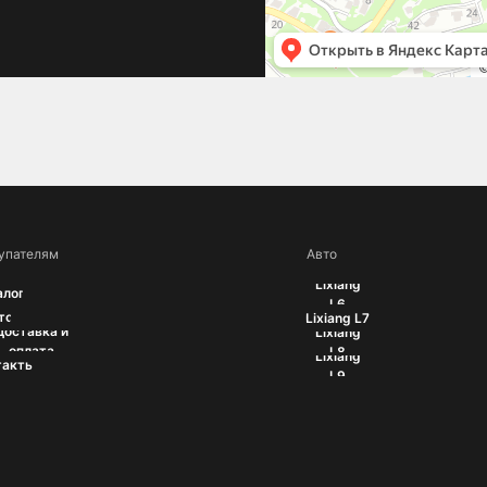
упателям
Авто
Lixiang
алог
L6
то
Lixiang L7
Доставка и
Lixiang
оплата
L8
Lixiang
такты
L9