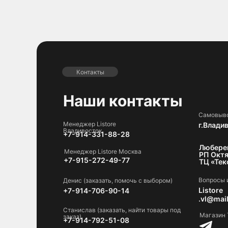
Контакты
Наши контакты
Самовыво
Менеджер Listore
г.Влади
Владивосток
+7-914-331-88-28
Люберец
Менеджер Listore Москва
РП Октя
+7-915-272-49-77
ТЦ «Тек
Вопросы 
Денис (заказать, помочь с выбором)
Listore
+7-914-706-90-14
.vl@mail
Станислав (заказать, найти товары под
Магазин 
заказ)
+7-914-792-51-08