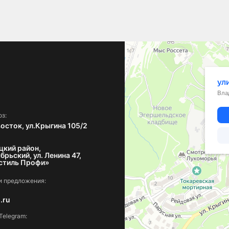
Владивосток
Улица Крыгина, 105/2 — Яндекс Карты
з:
восток, ул.Крыгина 105/2
кий район,
брьский, ул. Ленина 47,
стиль Профи»
и предложения:
.ru
Telegram: