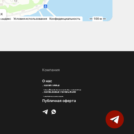
Компания
О нас
Политика
конфиденциальности
Пользовательское
соглашение
Публичная оферта