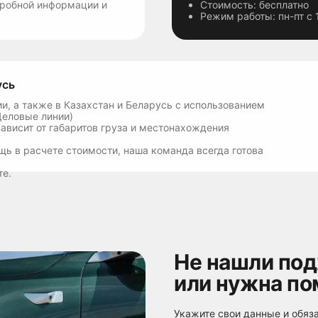
дробной информации и
Стоимость: бесплатно
Режим работы: пн-пт с 
усь
и, а также в Казахстан и Беларусь с использованием
Деловые линии)
ависит от габаритов груза и местонахождения
щь в расчете стоимости, наша команда всегда готова
те.
2
Кладем товары в
корзину
Не нашли по
Покупатель, которому прода
сайте. Для Вас
Выбрав понравившийся тов
е время ДО его получения
не было оговорено продавцо
с указанием цены, а
Товар автоматически отпр
телефону, указанном в
или нужна п
из нижеперечисленных требо
наиболее важными
можете положить в свою 
ы сможете
товаров.
лежащего качества:
Замены на товар аналогич
теристиками.
Укажите свои данные и обяз
же товар другой марки (м