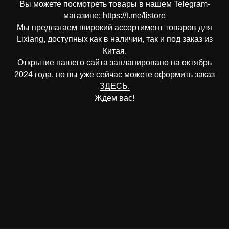
Вы можете посмотреть товары в нашем Telegram-
магазине:
https://t.me/listore
Мы предлагаем широкий ассортимент товаров для
Lixiang, доступных как в наличии, так и под заказ из
Китая.
Открытие нашего сайта запланировано на октябрь
2024 года, но вы уже сейчас можете оформить заказ
ЗДЕСЬ.
Ждем вас!
Контакты
Наши контакты
Самовывоз:
г.Владивосток,
Менеджер Listore Владивосток
ул.Крыгина 105/2
+7-914-331-88-28
Люберецкий район,
Менеджер Listore Москва
РП Октябрьский, ул.
+7-915-272-49-77
Ленина 47,
Денис (заказать,
ТЦ «Текстиль
помочь с выбором)
Профи»
+7-914-706-90-14
Вопросы и предложения:
Listore