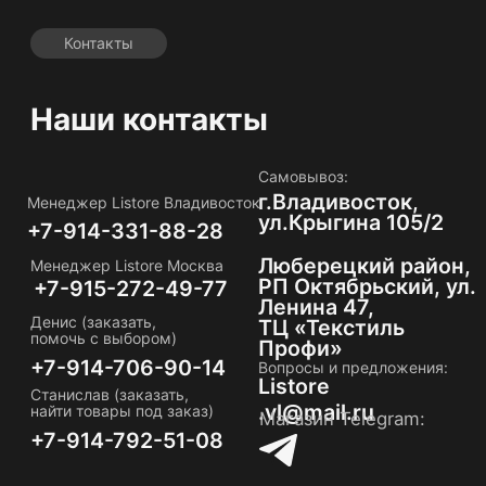
Станислав (заказать,
.vl@mail.ru
найти товары под заказ)
Магазин Telegram:
+7-914-792-51-08
Владивосток
Улица Крыгина, 105/2 — Яндекс Карты